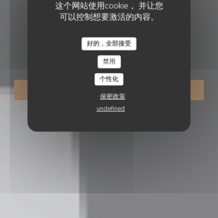
这个网站使用cookie， 并让您
可以控制想要激活的内容。
餐厅
•
DEULEMONT
好的，全部接受
AUBERGE DES ROLOIRS
Auberge des Roloirs
禁用
个性化
预订餐位
保密政策
undefined