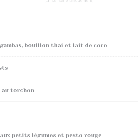
(En semaine uniquement)
gambas, bouillon thai et lait de coco
sts
t au torchon
 aux petits légumes et pesto rouge