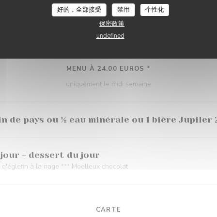
好的，全部接受
禁用
个性化
jour ou plat du jour + dessert du jour
保密政策
d'églefin à la nage *** Moelleux chocolat
undefined
MENU À 24.00 EUROS *
uniquement le midi semaine
in de pays ou ½ eau minérale ou 1 bière Jupiler 2
 jour + dessert du jour
d'églefin à la nage *** Moelleux chocolat
CARTE