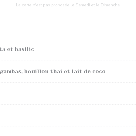
La carte n'est pas proposée le Samedi et le Dimanche
a et basilic
gambas, bouillon thai et lait de coco