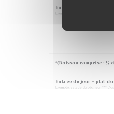
Entrée du jour+ plat du 
Exemple: salade du pêcheur *** Dos 
*(Boisson comprise : ¼ v
Entrée du jour + plat du
Exemple: salade du pêcheur *** Dos 