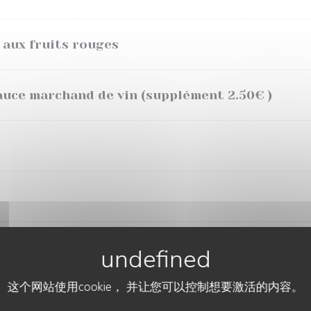
 aux fruits rouges
auce marchand de vin (supplément 2.50€ )
MENU À 21.00 EUROS *
uniquement le midi semaine
这个网站使用cookie， 并让您可以控制想要激活的内容。
AUBERGE DES ROLOIRS