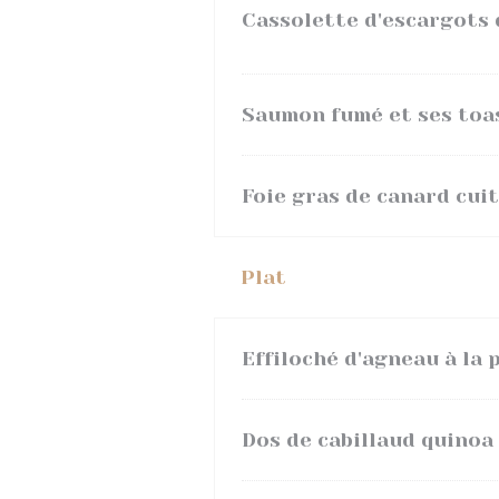
Cassolette d'escargots
Saumon fumé et ses toa
Foie gras de canard cui
Plat
Effiloché d'agneau à la 
Dos de cabillaud quinoa