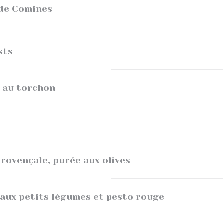
 de Comines
sts
t au torchon
provençale, purée aux olives
 aux petits légumes et pesto rouge