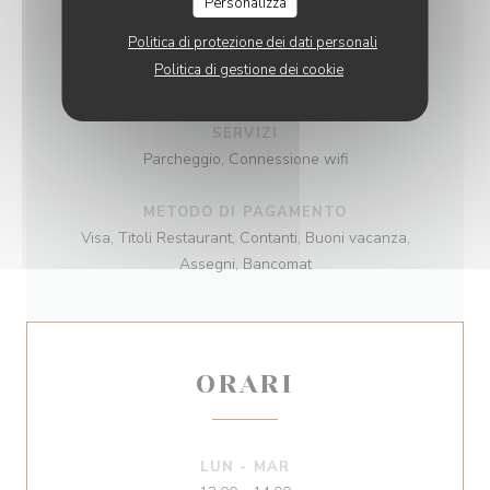
Cucina tradizionale
Personalizza
Politica di protezione dei dati personali
TIPOLOGIA
Politica di gestione dei cookie
Ristorante
SERVIZI
Parcheggio, Connessione wifi
METODO DI PAGAMENTO
Visa, Titoli Restaurant, Contanti, Buoni vacanza,
Assegni, Bancomat
ORARI
LUN
-
MAR