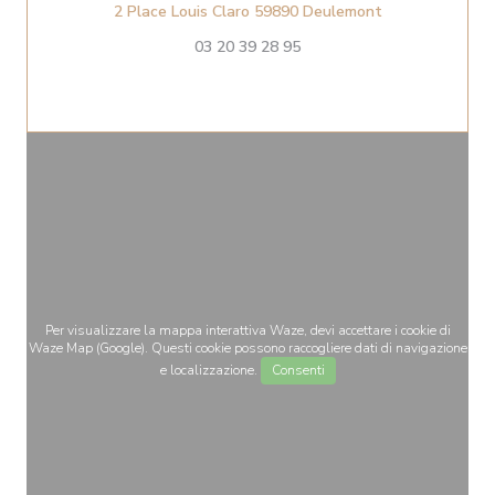
((apre una nuov
2 Place Louis Claro 59890 Deulemont
03 20 39 28 95
Per visualizzare la mappa interattiva Waze, devi accettare i cookie di
Waze Map (Google). Questi cookie possono raccogliere dati di navigazione
e localizzazione.
Consenti