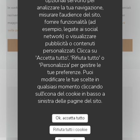
opzionali servono per
analizzare la tua navigazione,
In conformità al Codice del Consumo, hai il diritto di opporti alle chiamate commerciali
misurare l'audience del sito,
iscrivendoti al Registro Pubblico delle Opposizioni:
registrodelleopposizioni.it
. Per
fornire funzionalità (ad
maggiori informazioni sul trattamento dei tuoi dati, consulta la nostra
informativa
esempio, legate ai social
sulla privacy
.
network) o visualizzare
AUBERGE DES ROLOIRS
pubblicità o contenuti
personalizzati. Clicca su
'Accetta tutto', 'Rifiuta tutto' o
'Personalizza' per gestire le
tue preferenze. Puoi
modificare le tue scelte in
qualsiasi momento cliccando
sull'icona del cookie in basso a
sinistra delle pagine del sito.
INFORMAZIONI
PRATICHE
Ok, accetta tutto
Rifiuta tutti i cookie
CUCINA