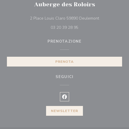
Auberge des Roloirs
((apre una nuova
2 Place Louis Claro 59890 Deulemont
03 20 39 28 95
PRENOTAZIONE
PRENOTA
SEGUICI
Facebook ((apre una nuova finest
NEWSLETTER