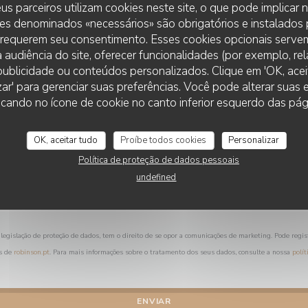
us parceiros utilizam cookies neste site, o que pode implicar
Deseja contactar-nos ?
es denominados «necessários» são obrigatórios e instalados
Preencha o formulário abaixo!
 requerem seu consentimento. Esses cookies opcionais servem
 audiência do site, oferecer funcionalidades (por exemplo, re
r publicidade ou conteúdos personalizados. Clique em 'OK, aceit
zar' para gerenciar suas preferências. Você pode alterar suas
AUBERGE DES ROLOIRS
cando no ícone de cookie no canto inferior esquerdo das pági
OK, aceitar tudo
Proíbe todos cookies
Personalizar
Política de proteção de dados pessoais
undefined
legislação de proteção de dados, tem o direito de se opor a comunicações de marketing. Pode regis
s de
robinson.pt
. Para mais informações sobre o tratamento dos seus dados, consulte a nossa
polít