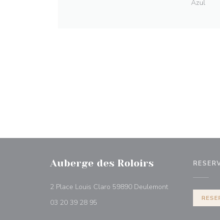
Azul
Auberge des Roloirs
RESER
((abre numa nova
2 Place Louis Claro 59890 Deulemont
RESE
03 20 39 28 95