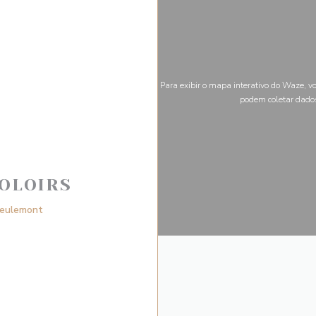
Para exibir o mapa interativo do Waze, v
podem coletar dado
OLOIRS
((abre numa nova janela))
Deulemont