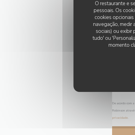
O restaurante e se
pessoais. Os cooki
cookies opcionais
navegação, medir a
sociais) ou exibi
tudo' ou 'Personali
momento cli
De acordo com a 
Robinson atravé
privacidade
.