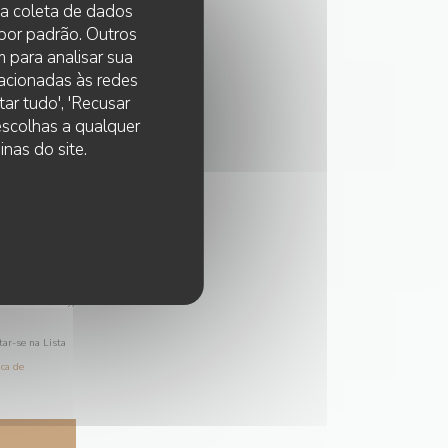
 na coleta de dados
 por padrão. Outros
 para analisar sua
lacionadas às redes
ar tudo', 'Recusar
 escolhas a qualquer
nas do site.
tar-se na Lista
ica de