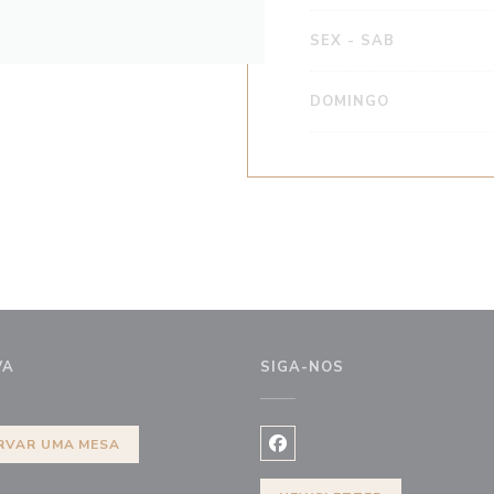
SEX
-
SAB
DOMINGO
VA
SIGA-NOS
 janela))
RVAR UMA MESA
Facebook ((abre numa nova j