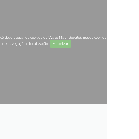
ocê deve aceitar os cookies do Waze Map (Google). Esses cookies
s de navegação e localização.
Autorizar