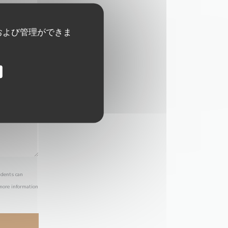
および管理ができま
idents can
 more information