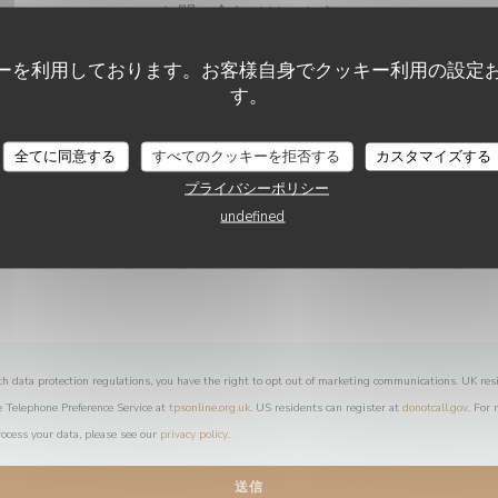
お問い合わせはこちら
以下のフォームにご記入ください。
ーを利用しております。お客様自身でクッキー利用の設定
す。
AUBERGE DES ROLOIRS
全てに同意する
すべてのクッキーを拒否する
カスタマイズする
プライバシーポリシー
undefined
th data protection regulations, you have the right to opt out of marketing communications. UK res
e Telephone Preference Service at
tpsonline.org.uk
. US residents can register at
donotcall.gov
. For
ocess your data, please see our
privacy policy
.