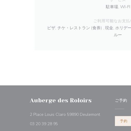
駐車場, WI-FI
ご利用可能なお支払
ビザ, チケ・レストラン (食券) , 現金, ホリ
ルー
Auberge des Roloirs
ご予約
((新しいウィンド
2 Place Louis Claro 59890 Deulemont
予約
03 20 39 28 95