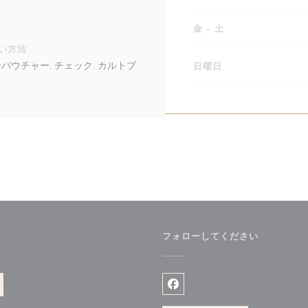
金
-
土
い方法
デーバウチャー, チェック, カルトブ
日曜日
フォローしてください
ウで開きます))
Facebook ((新しいウィン