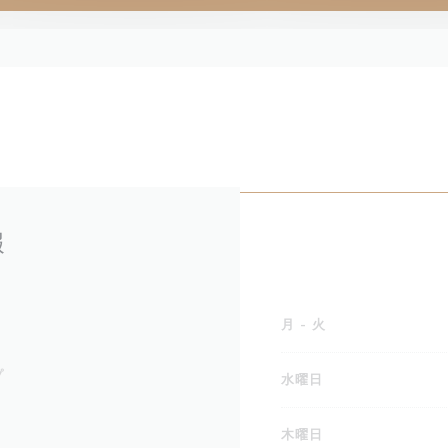
報
月
-
火
プ
水曜日
木曜日