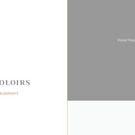
Waze M
OLOIRS
((新しいウィンドウで開きます))
Deulemont