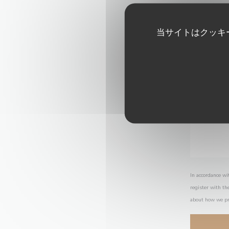
当サイトはクッキ
In accordance wi
register with th
about how we pr