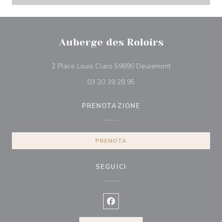
Auberge des Roloirs
((apre una nuova
2 Place Louis Claro 59890 Deulemont
03 20 39 28 95
PRENOTAZIONE
PRENOTA
SEGUICI
Facebook ((apre una nuova finest