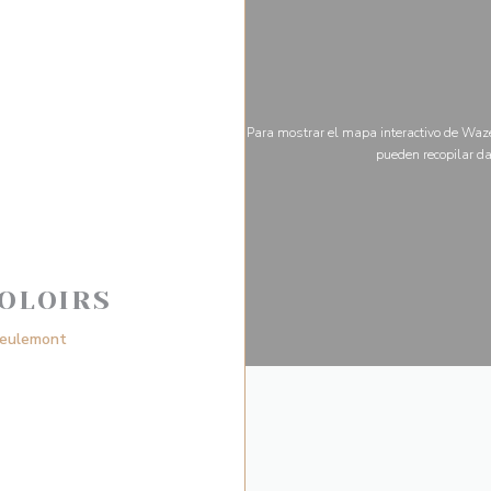
Para mostrar el mapa interactivo de Waze
pueden recopilar da
OLOIRS
((abre en una nueva ventana))
Deulemont