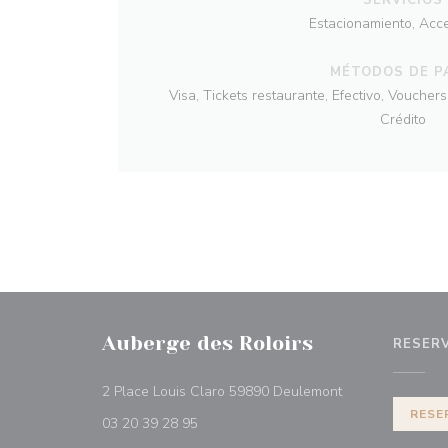
Estacionamiento, Acc
MÉTODOS DE P
Visa, Tickets restaurante, Efectivo, Voucher
Crédito
Auberge des Roloirs
RESER
((abre en una nu
2 Place Louis Claro 59890 Deulemont
RESE
03 20 39 28 95