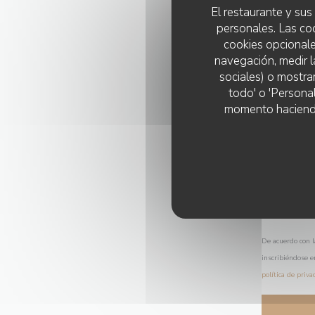
El restaurante y sus 
personales. Las co
cookies opcionale
navegación, medir l
sociales) o mostra
todo' o 'Persona
momento haciendo c
De acuerdo con l
inscribiéndose e
política de priva