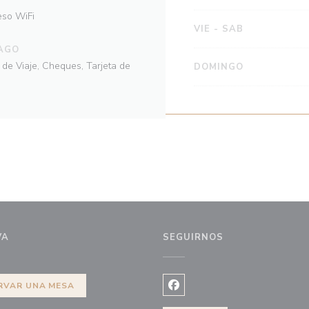
eso WiFi
VIE
-
SAB
AGO
s de Viaje, Cheques, Tarjeta de
DOMINGO
VA
SEGUIRNOS
eva ventana))
RVAR UNA MESA
Facebook ((abre en una nuev