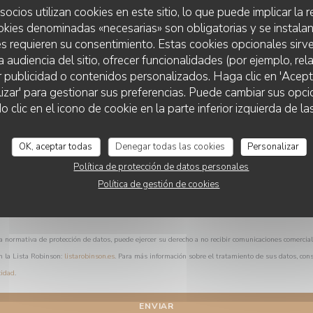
¿Desea ponerse en contacto con nosotros?
socios utilizan cookies en este sitio, lo que puede implicar la
Rellene el siguiente formulario.
okies denominadas «necesarias» son obligatorias y se instalan
s requieren su consentimiento. Estas cookies opcionales sirve
a audiencia del sitio, ofrecer funcionalidades (por ejemplo, re
r publicidad o contenidos personalizados. Haga clic en 'Acept
lizar' para gestionar sus preferencias. Puede cambiar sus opci
AUBERGE DES ROLOIRS
lic en el icono de cookie en la parte inferior izquierda de las
OK, aceptar todas
Denegar todas las cookies
Personalizar
Política de protección de datos personales
Política de gestión de cookies
a normativa de protección de datos, puede ejercer su derecho a no recibir comunicaciones comercia
n la Lista Robinson:
listarobinson.es
. Para más información sobre el tratamiento de sus datos, con
cidad
.