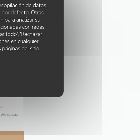
 recopilación de datos
 por defecto. Otras
n para analizar su
lacionadas con redes
ar todo', 'Rechazar
ones en cualquier
 páginas del sitio.
les
sulte nuestra